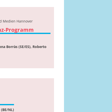
nd Medien Hannover
enz-Programm
Anna Borràs (SE/ES), Roberto
 (BE/NL)