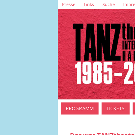
Navigation
Presse
Links
Suche
Impr
überspringen
Navigation
PROGRAMM
TICKETS
überspringen