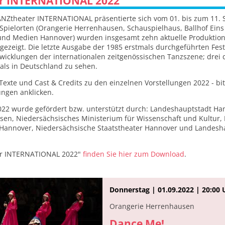
r INTERNATIONAL 2022
TANZtheater INTERNATIONAL präsentierte sich vom 01. bis zum 11.
 Spielorten (Orangerie Herrenhausen, Schauspielhaus, Ballhof Ein
 und Medien Hannover) wurden insgesamt zehn aktuelle Produktio
ezeigt. Die letzte Ausgabe der 1985 erstmals durchgeführten Fest
twicklungen der internationalen zeitgenössischen Tanzszene; drei 
als in Deutschland zu sehen.
Texte und Cast & Credits zu den einzelnen Vorstellungen 2022 - bit
ngen anklicken.
2 wurde gefördert bzw. unterstützt durch: Landeshauptstadt Han
hsen, Niedersächsisches Ministerium für Wissenschaft und Kultur,
 Hannover, Niedersächsische Staatstheater Hannover und Landesh
er INTERNATIONAL 2022"
finden Sie hier zum Download
.
Donnerstag | 01.09.2022 | 20:00 
Orangerie Herrenhausen
Dance Me!