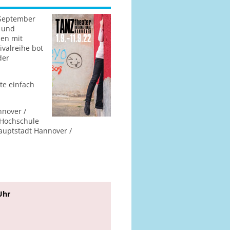
 September
s und
nen mit
ivalreihe bot
der
te einfach
nover /
 Hochschule
auptstadt Hannover /
Uhr