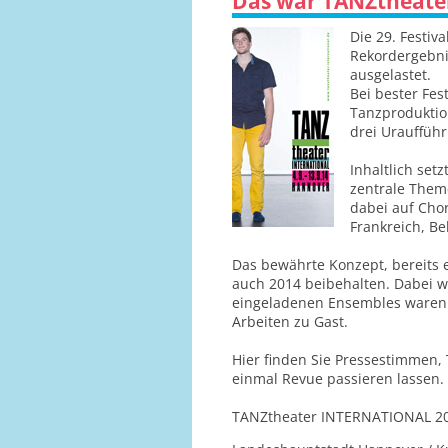
Das war TANZtheate
Die 29. Festi
Rekordergebni
ausgelastet.
Bei bester Fe
Tanzproduktio
drei Urauffüh
Inhaltlich set
zentrale Them
dabei auf Cho
Frankreich, B
Das bewährte Konzept, bereits 
auch 2014 beibehalten. Dabei w
eingeladenen Ensembles waren b
Arbeiten zu Gast.
Hier finden Sie Pressestimmen, 
einmal Revue passieren lassen.
TANZtheater INTERNATIONAL 2014