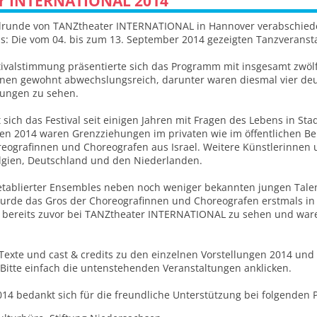
r INTERNATIONAL 2014
valrunde von TANZtheater INTERNATIONAL in Hannover verabschiede
s: Die vom 04. bis zum 13. September 2014 gezeigten Tanzveranst
stivalstimmung präsentierte sich das Programm mit insgesamt zwöl
nen gewohnt abwechslungsreich, darunter waren diesmal vier de
rungen zu sehen.
zt sich das Festival seit einigen Jahren mit Fragen des Lebens in St
en 2014 waren Grenzziehungen im privaten wie im öffentlichen Be
reografinnen und Choreografen aus Israel. Weitere Künstlerinnen
elgien, Deutschland und den Niederlanden.
etablierter Ensembles neben noch weniger bekannten jungen Tale
urde das Gros der Choreografinnen und Choreografen erstmals in 
ereits zuvor bei TANZtheater INTERNATIONAL zu sehen und waren 
Texte und cast & credits zu den einzelnen Vorstellungen 2014 und
 Bitte einfach die untenstehenden Veranstaltungen anklicken.
 bedankt sich für die freundliche Unterstützung bei folgenden 