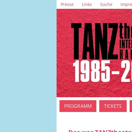
Navigation
Presse
Links
Suche
Impr
überspringen
Navigation
PROGRAMM
TICKETS
überspringen