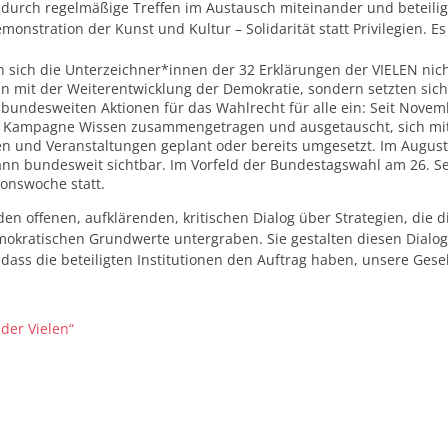
durch regelmäßige Treffen im Austausch miteinander und beteili
stration der Kunst und Kultur – Solidarität statt Privilegien. Es 
 sich die Unterzeichner*innen der 32 Erklärungen der VIELEN nich
 mit der Weiterentwicklung der Demokratie, sondern setzten sich 
undesweiten Aktionen für das Wahlrecht für alle ein: Seit Novem
e Kampagne Wissen zusammengetragen und ausgetauscht, sich mit z
onen und Veranstaltungen geplant oder bereits umgesetzt. Im Aug
dann bundesweit sichtbar. Im Vorfeld der Bundestagswahl am 26. 
ionswoche statt.
n offenen, aufklärenden, kritischen Dialog über Strategien, die di
mokratischen Grundwerte untergraben. Sie gestalten diesen Dial
ass die beteiligten Institutionen den Auftrag haben, unsere Gesel
der Vielen“