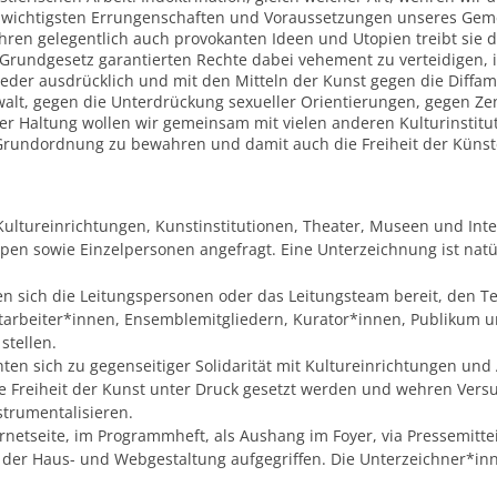
 wichtigsten Errungenschaften und Voraussetzungen unseres Geme
ihren gelegentlich auch provokanten Ideen und Utopien treibt sie d
Grundgesetz garantierten Rechte dabei vehement zu verteidigen, i
eder ausdrücklich und mit den Mitteln der Kunst gegen die Diffa
walt, gegen die Unterdrückung sexueller Orientierungen, gegen Zen
ser Haltung wollen wir gemeinsam mit vielen anderen Kulturinstit
e Grundordnung zu bewahren und damit auch die Freiheit der Künst
Kultureinrichtungen, Kunstinstitutionen, Theater, Museen und Int
en sowie Einzelpersonen angefragt. Eine Unterzeichnung ist natü
n sich die Leitungspersonen oder das Leitungsteam bereit, den Te
itarbeiter*innen, Ensemblemitgliedern, Kurator*innen, Publikum 
stellen.
ten sich zu gegenseitiger Solidarität mit Kultureinrichtungen und
die Freiheit der Kunst unter Druck gesetzt werden und wehren Ve
strumentalisieren.
rnetseite, im Programmheft, als Aushang im Foyer, via Pressemittei
in der Haus- und Webgestaltung aufgegriffen. Die Unterzeichner*