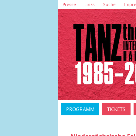
Navigation
Presse
Links
Suche
Impr
überspringen
Navigation
PROGRAMM
TICKETS
überspringen