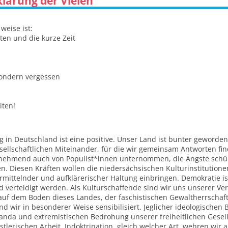
lärung der Vielen
weise ist:
ten und die kurze Zeit
sondern vergessen
iten!
ng in Deutschland ist eine positive. Unser Land ist bunter geworde
sellschaftlichen Miteinander, für die wir gemeinsam Antworten fi
unehmend auch von Populist*innen unternommen, die Ängste schü
n. Diesen Kräften wollen die niedersächsischen Kulturinstitution
rmittelnder und aufklärerischer Haltung einbringen. Demokratie 
d verteidigt werden. Als Kulturschaffende sind wir uns unserer V
 auf dem Boden dieses Landes, der faschistischen Gewaltherrscha
sind wir in besonderer Weise sensibilisiert. Jeglicher ideologisch
a und extremistischen Bedrohung unserer freiheitlichen Gesells
lerischen Arbeit. Indoktrination, gleich welcher Art, wehren wir ab